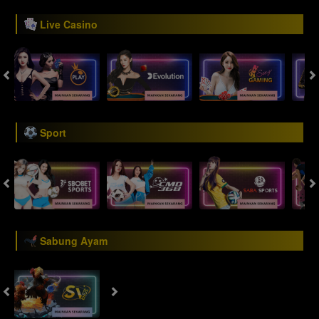
Live Casino
Sport
Sabung Ayam