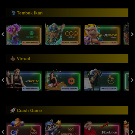
Tembak Ikan
Virtual
Crash Game