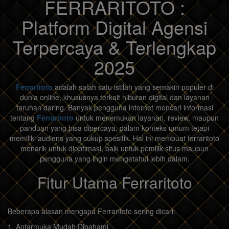
FERRARITOTO :
Platform Digital Agensi
Terpercaya & Terlengkap
2025
Ferraritoto
adalah salah satu istilah yang semakin populer di
dunia online, khususnya terkait hiburan digital dan layanan
taruhan daring. Banyak pengguna internet mencari informasi
tentang
Ferraritoto
untuk menemukan layanan, review, maupun
panduan yang bisa dipercaya, dalam konteks umum tetapi
memiliki audiens yang cukup spesifik. Hal ini membuat ferraritoto
menarik untuk dioptimasi, baik untuk pemilik situs maupun
pengguna yang ingin mengetahui lebih dalam.
Fitur Utama Ferraritoto
Beberapa alasan mengapa Ferraritoto sering dicari:
1. Antarmuka Mudah Dipahami