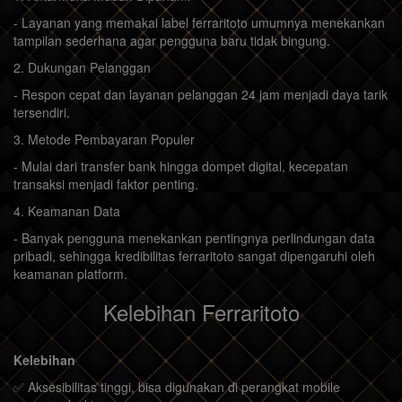
- Layanan yang memakai label ferraritoto umumnya menekankan
tampilan sederhana agar pengguna baru tidak bingung.
2. Dukungan Pelanggan
- Respon cepat dan layanan pelanggan 24 jam menjadi daya tarik
tersendiri.
3. Metode Pembayaran Populer
- Mulai dari transfer bank hingga dompet digital, kecepatan
transaksi menjadi faktor penting.
4. Keamanan Data
- Banyak pengguna menekankan pentingnya perlindungan data
pribadi, sehingga kredibilitas ferraritoto sangat dipengaruhi oleh
keamanan platform.
Kelebihan Ferraritoto
Kelebihan
✅ Aksesibilitas tinggi, bisa digunakan di perangkat mobile